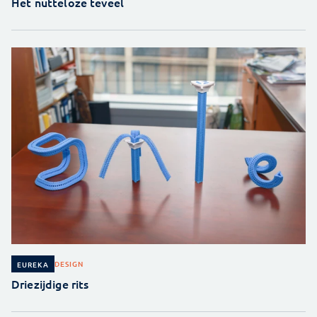
Het nutteloze teveel
DESIGN
EUREKA
Driezijdige rits