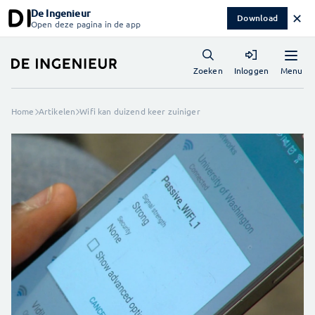
De Ingenieur
✕
Download
Open deze pagina in de app
Menu
Zoeken
Inloggen
Home
Artikelen
Wifi kan duizend keer zuiniger