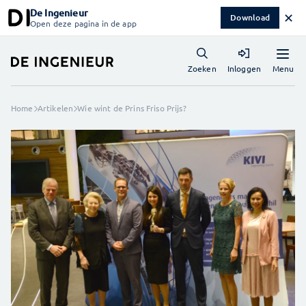
De Ingenieur
✕
Download
Open deze pagina in de app
Menu
Zoeken
Inloggen
Home
Artikelen
Wie wint de Prins Friso Prijs?