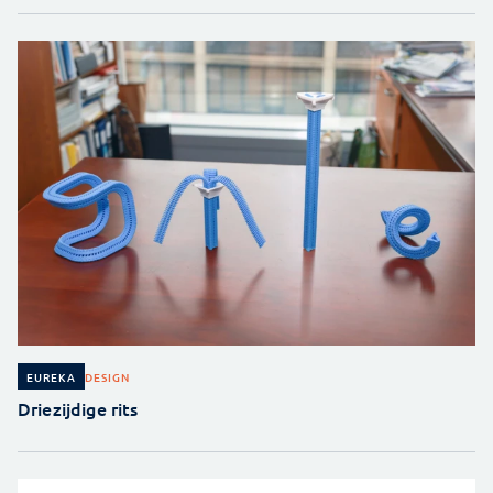
DESIGN
EUREKA
Driezijdige rits