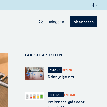
NL
EN
Abonneren
Inloggen
LAATSTE ARTIKELEN
DESIGN
EUREKA
Driezijdige rits
ENERGIE
RECENSIE
Praktische gids voor
thuisbatterijen