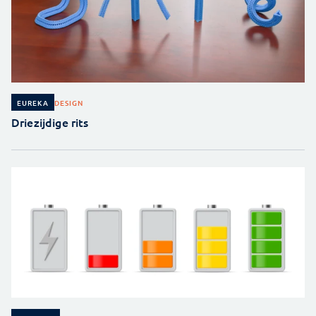
DESIGN
EUREKA
Driezijdige rits