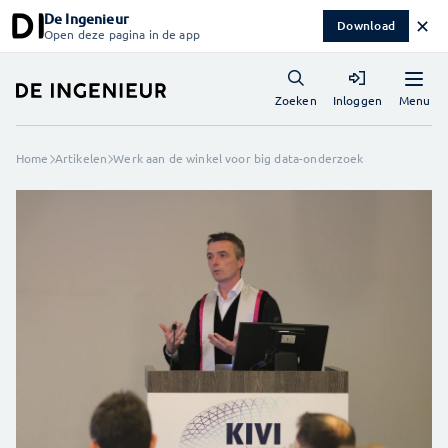
De Ingenieur
✕
Download
Open deze pagina in de app
Menu
Zoeken
Inloggen
Home
Artikelen
Werk aan de winkel voor big data-onderzoek