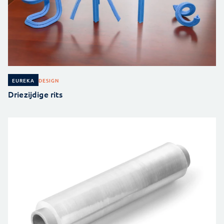
DESIGN
EUREKA
Driezijdige rits