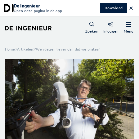
De Ingenieur
✕
Download
Open deze pagina in de app
Menu
Zoeken
Inloggen
Home
Artikelen
'We vliegen liever dan dat we praten'