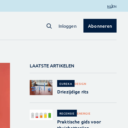
NL
EN
Abonneren
Inloggen
LAATSTE ARTIKELEN
DESIGN
EUREKA
Driezijdige rits
ENERGIE
RECENSIE
Praktische gids voor
thuisbatterijen