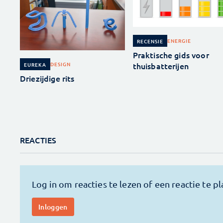
ENERGIE
RECENSIE
Praktische gids voor
thuisbatterijen
DESIGN
EUREKA
Driezijdige rits
REACTIES