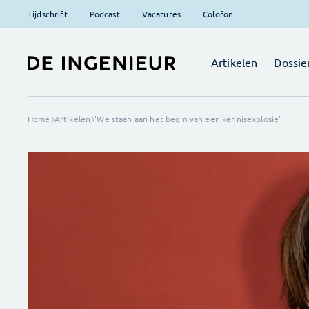
Tijdschrift
Podcast
Vacatures
Colofon
Artikelen
Dossie
Home
Artikelen
'We staan aan het begin van een kennisexplosie'