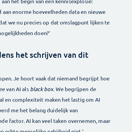
 aan het begin van een kennisexplosie:
ld aan enorme hoeveelheden data en nieuwe
dat we nu precies op dat omslagpunt lijken te
mogelijkheden doen?’
dens het schrijven van dit
ppen. Je hoort vaak dat niemand begrijpt hoe
ee van AI als
black box
. We begrijpen de
aal en complexiteit maken het lastig om AI
erd me het belang duidelijk van
de factor. AI kan veel taken overnemen, maar
n echte menselijke nabijheid niet.’