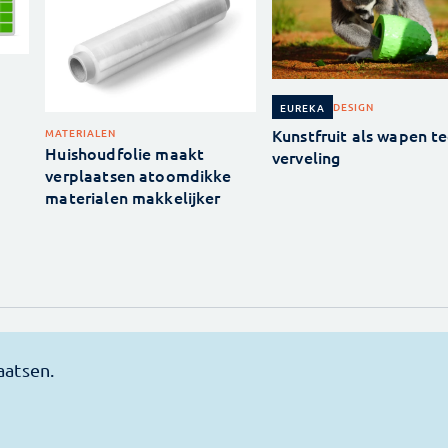
DESIGN
EUREKA
Kunstfruit als wapen t
MATERIALEN
Huishoudfolie maakt
verveling
verplaatsen atoomdikke
materialen makkelijker