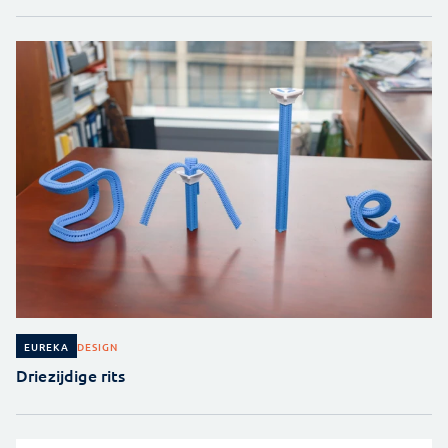
DESIGN
EUREKA
Driezijdige rits