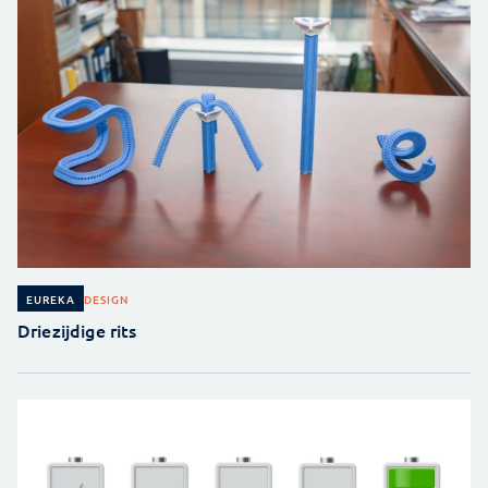
DESIGN
EUREKA
Driezijdige rits