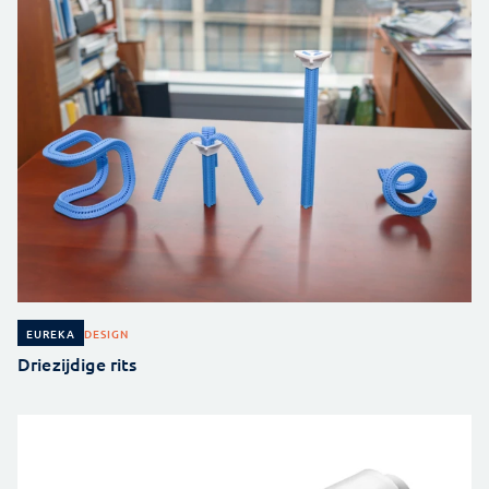
DESIGN
EUREKA
Driezijdige rits