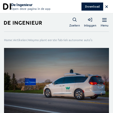
De Ingenieur
✕
Download
Open deze pagina in de app
Menu
Zoeken
Inloggen
Home
Artikelen
Waymo plant eerste fabriek autonome auto’s