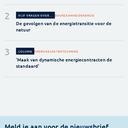
DUURZAAMHEID
ENERGIE
VIJF VRAGEN OVER...
De gevolgen van de energietransitie voor de
natuur
ENERGIE
ELEKTROTECHNIEK
COLUMN
'Maak van dynamische energiecontracten de
standaard'
Meld je aan voor de nieuwsbrief