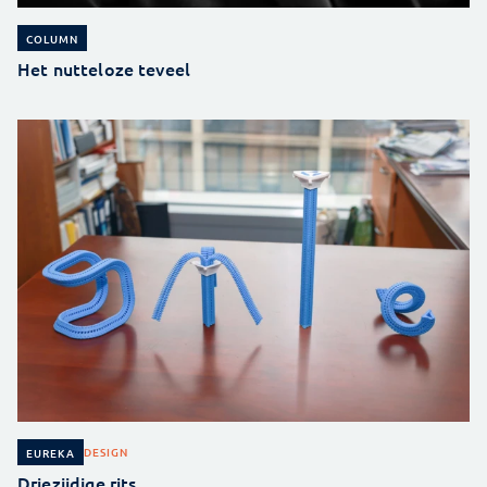
COLUMN
Het nutteloze teveel
DESIGN
EUREKA
Driezijdige rits