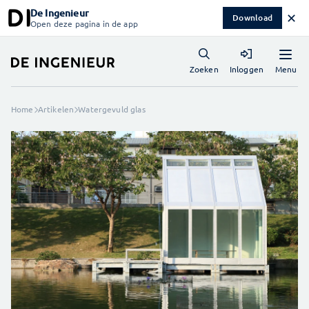
De Ingenieur
✕
Download
Open deze pagina in de app
Menu
Zoeken
Inloggen
Home
Artikelen
Watergevuld glas