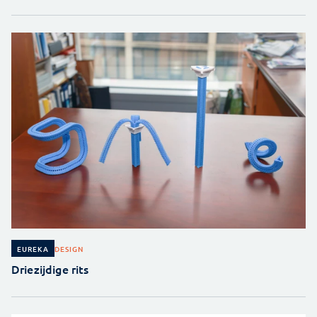
DESIGN
EUREKA
Driezijdige rits