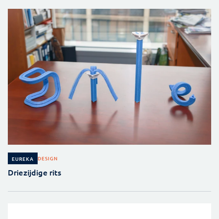
DESIGN
EUREKA
Driezijdige rits