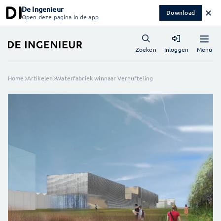
De Ingenieur
✕
Download
Open deze pagina in de app
Menu
Zoeken
Inloggen
Home
Artikelen
Waterfabriek winnaar Vernufteling