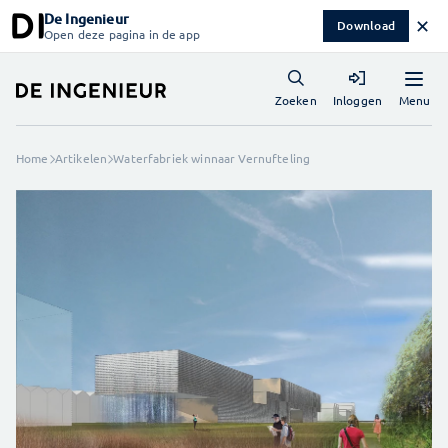
De Ingenieur
✕
Download
Open deze pagina in de app
Menu
Zoeken
Inloggen
Home
Artikelen
Waterfabriek winnaar Vernufteling