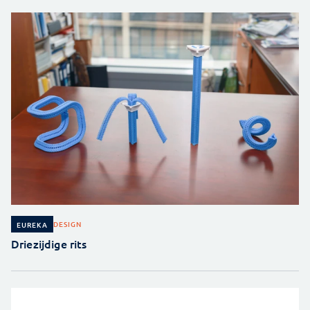
DESIGN
EUREKA
Driezijdige rits