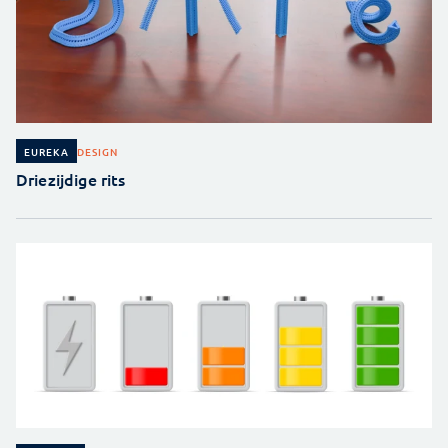
DESIGN
EUREKA
Driezijdige rits