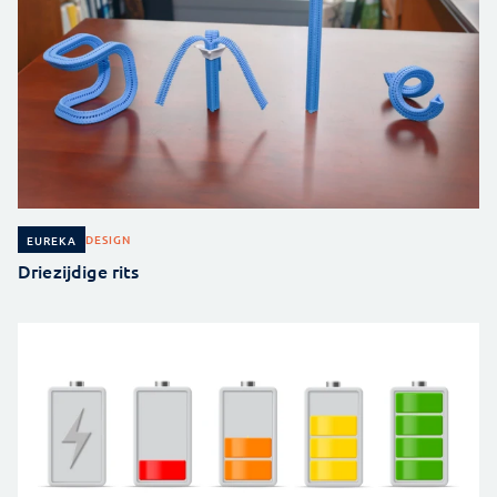
DESIGN
EUREKA
Driezijdige rits