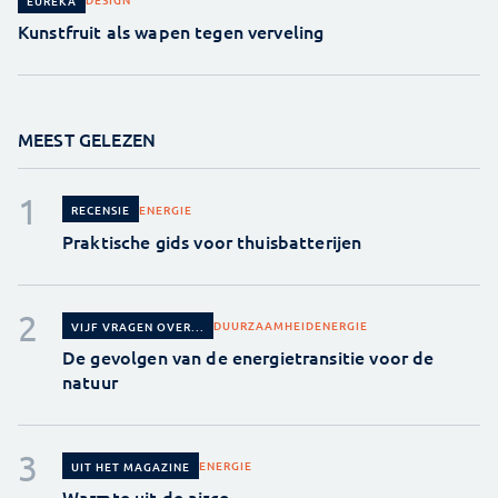
EUREKA
Kunstfruit als wapen tegen verveling
MEEST GELEZEN
ENERGIE
RECENSIE
Praktische gids voor thuisbatterijen
DUURZAAMHEID
ENERGIE
VIJF VRAGEN OVER...
De gevolgen van de energietransitie voor de
natuur
ENERGIE
UIT HET MAGAZINE
Warmte uit de airco