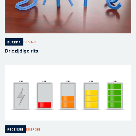
DESIGN
EUREKA
Driezijdige rits
ENERGIE
RECENSIE