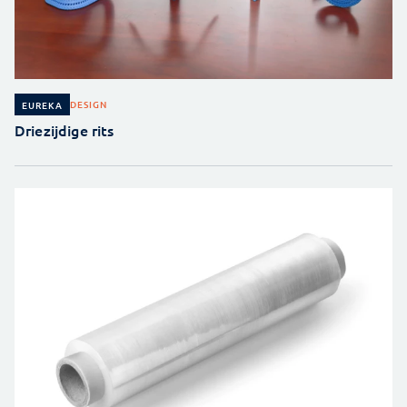
DESIGN
EUREKA
Driezijdige rits