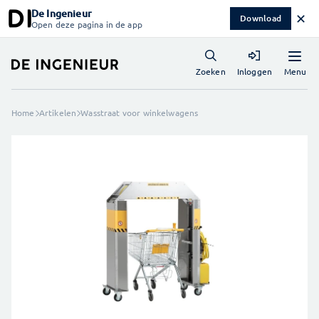
De Ingenieur
✕
Download
Open deze pagina in de app
Menu
Zoeken
Inloggen
Home
Artikelen
Wasstraat voor winkelwagens