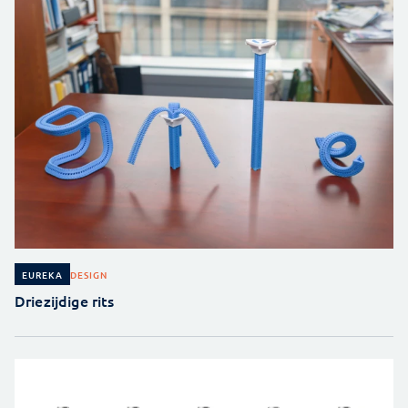
DESIGN
EUREKA
Driezijdige rits