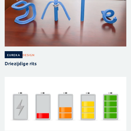
DESIGN
EUREKA
Driezijdige rits