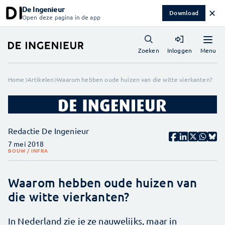
De Ingenieur
✕
Download
Open deze pagina in de app
Menu
Zoeken
Inloggen
Home
Artikelen
Waarom hebben oude huizen van die witte vierkanten?
Redactie De Ingenieur
7 mei 2018
BOUW / INFRA
Waarom hebben oude huizen van
die witte vierkanten?
In Nederland zie je ze nauwelijks, maar in