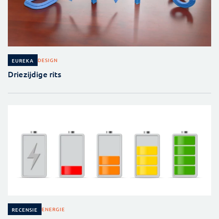
DESIGN
EUREKA
Driezijdige rits
ENERGIE
RECENSIE