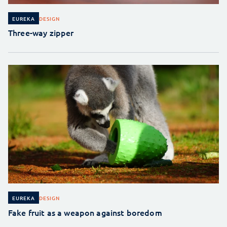
DESIGN
EUREKA
Three-way zipper
DESIGN
EUREKA
Fake fruit as a weapon against boredom