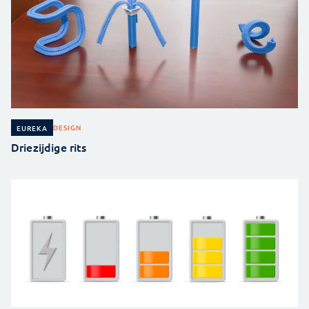
DESIGN
EUREKA
Driezijdige rits