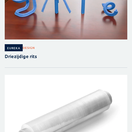
DESIGN
EUREKA
Driezijdige rits