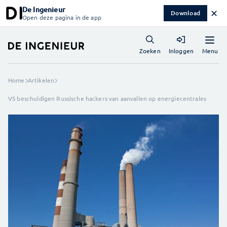
De Ingenieur
✕
Download
Open deze pagina in de app
Menu
Zoeken
Inloggen
Home
Artikelen
VS beschuldigen Russische hackers van aanvallen op energiecentrales