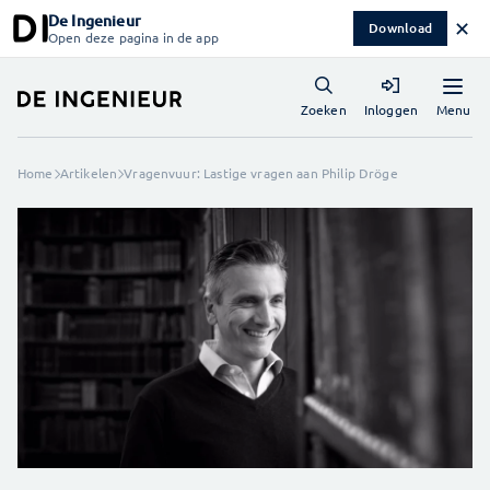
De Ingenieur
✕
Download
Open deze pagina in de app
Menu
Zoeken
Inloggen
Home
Artikelen
Vragenvuur: Lastige vragen aan Philip Dröge