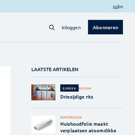
NL
EN
Abonneren
Inloggen
LAATSTE ARTIKELEN
DESIGN
EUREKA
Driezijdige rits
MATERIALEN
Huishoudfolie maakt
verplaatsen atoomdikke