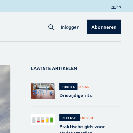
NL
EN
Abonneren
Inloggen
LAATSTE ARTIKELEN
DESIGN
EUREKA
Driezijdige rits
ENERGIE
RECENSIE
Praktische gids voor
thuisbatterijen