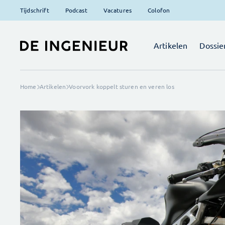
Tijdschrift
Podcast
Vacatures
Colofon
Artikelen
Dossie
Home
Artikelen
Voorvork koppelt sturen en veren los