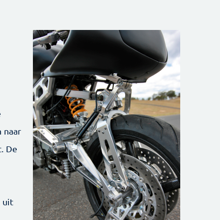
e
n naar
. De
 uit