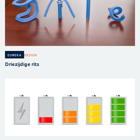
DESIGN
EUREKA
Driezijdige rits