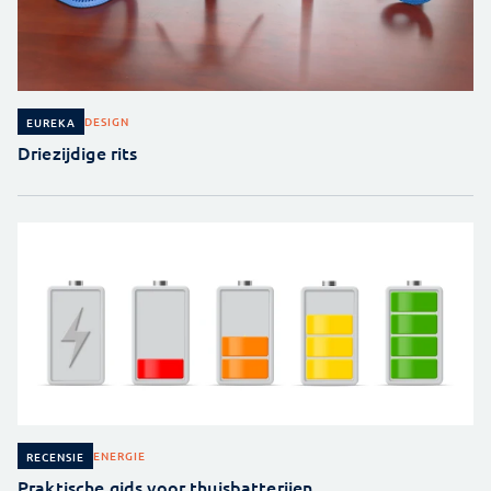
DESIGN
EUREKA
Driezijdige rits
ENERGIE
RECENSIE
Praktische gids voor thuisbatterijen