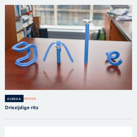
DESIGN
EUREKA
Driezijdige rits