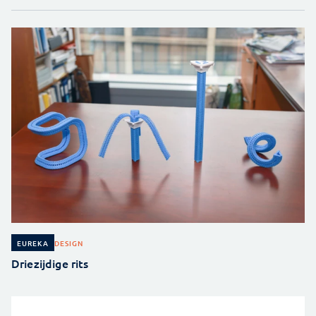
DESIGN
EUREKA
Driezijdige rits