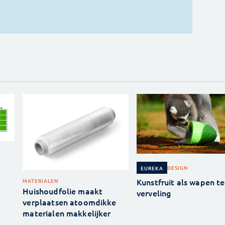
DESIGN
EUREKA
Kunstfruit als wapen t
MATERIALEN
Huishoudfolie maakt
verveling
verplaatsen atoomdikke
materialen makkelijker