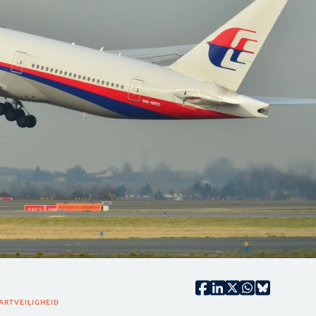
AART
VEILIGHEID