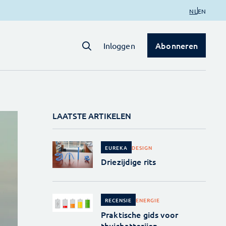
NL
EN
Abonneren
Inloggen
LAATSTE ARTIKELEN
DESIGN
EUREKA
Driezijdige rits
ENERGIE
RECENSIE
Praktische gids voor
thuisbatterijen