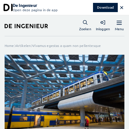
De Ingenieur
✕
Download
Open deze pagina in de app
Menu
Zoeken
Inloggen
Home
Artikelen
Vivamus egestas a quam non pellentesque