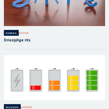
DESIGN
EUREKA
Driezijdige rits
ENERGIE
RECENSIE