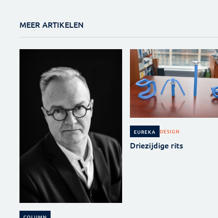
MEER ARTIKELEN
DESIGN
EUREKA
Driezijdige rits
COLUMN