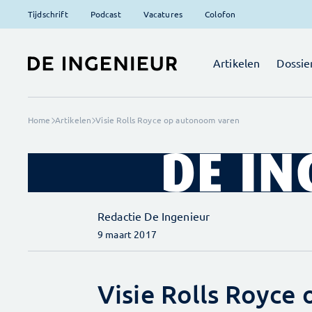
Tijdschrift
Podcast
Vacatures
Colofon
Artikelen
Dossie
Home
Artikelen
Visie Rolls Royce op autonoom varen
Redactie De Ingenieur
9 maart 2017
Visie Rolls Royce