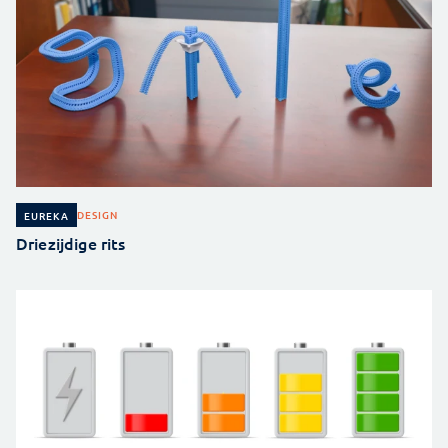
DESIGN
EUREKA
Driezijdige rits