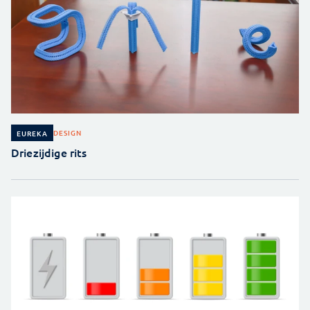
DESIGN
EUREKA
Driezijdige rits