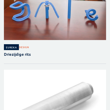
DESIGN
EUREKA
Driezijdige rits