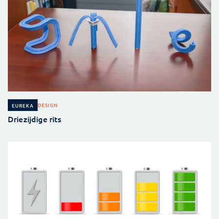
DESIGN
EUREKA
Driezijdige rits