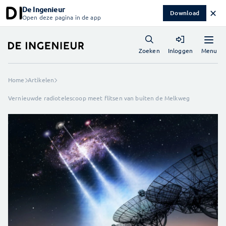
De Ingenieur
✕
Download
Open deze pagina in de app
Menu
Zoeken
Inloggen
Home
Artikelen
Vernieuwde radiotelescoop meet flitsen van buiten de Melkweg