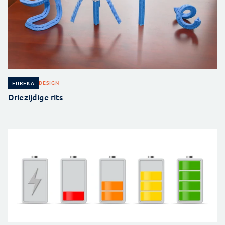
DESIGN
EUREKA
Driezijdige rits