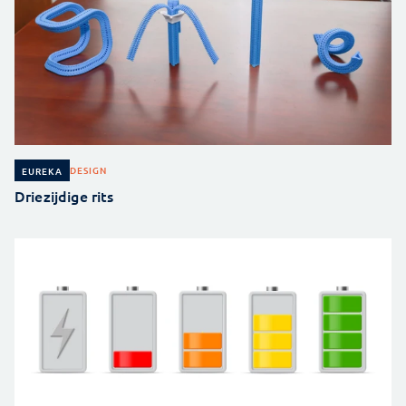
DESIGN
EUREKA
Driezijdige rits