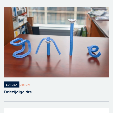
DESIGN
EUREKA
Driezijdige rits