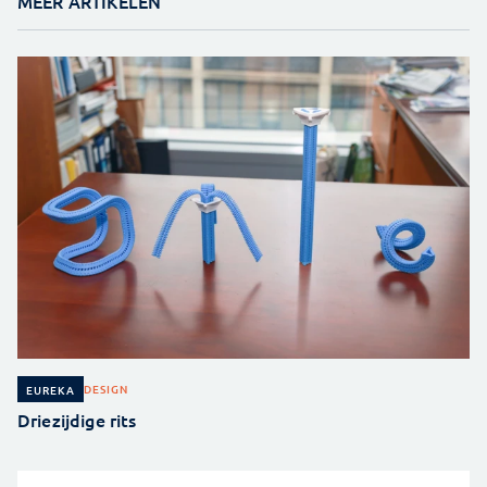
MEER ARTIKELEN
DESIGN
EUREKA
Driezijdige rits