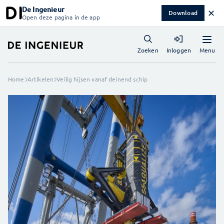
De Ingenieur
✕
Download
Open deze pagina in de app
Menu
Zoeken
Inloggen
Home
Artikelen
Veilig hijsen vanaf deinend schip