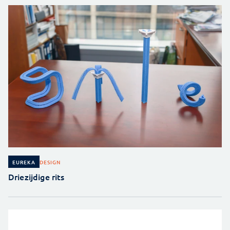
DESIGN
EUREKA
Driezijdige rits