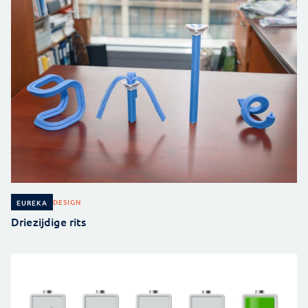
DESIGN
EUREKA
Driezijdige rits