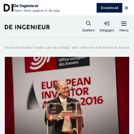
De Ingenieur
✕
Download
Open deze pagina in de app
Menu
Zoeken
Inloggen
Home
Artikelen
'Vader van de antislip' wint Lifetime Achievement Award