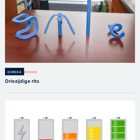
DESIGN
EUREKA
Driezijdige rits