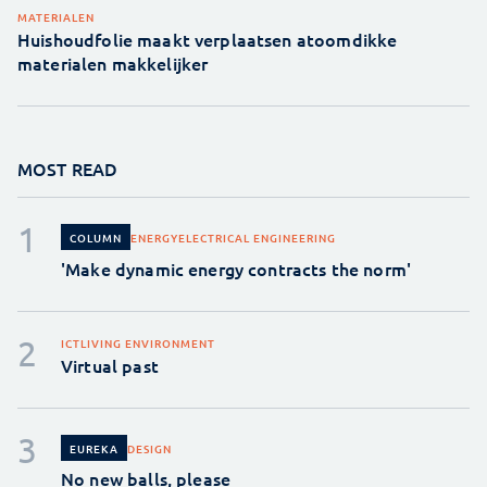
MATERIALEN
Huishoudfolie maakt verplaatsen atoomdikke
materialen makkelijker
MOST READ
ENERGY
ELECTRICAL ENGINEERING
COLUMN
'Make dynamic energy contracts the norm'
ICT
LIVING ENVIRONMENT
Virtual past
DESIGN
EUREKA
No new balls, please