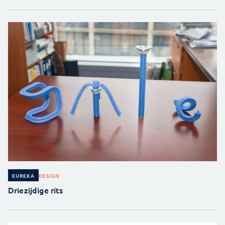
DESIGN
EUREKA
Driezijdige rits