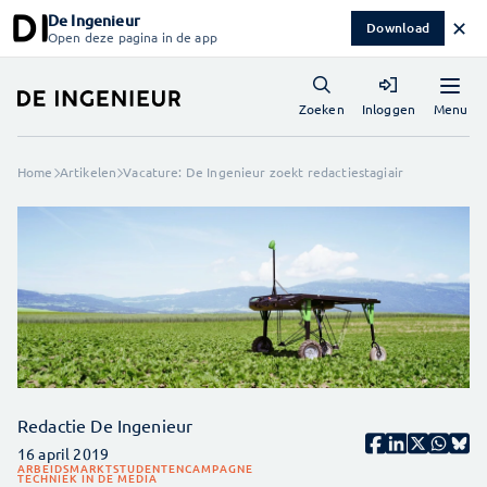
De Ingenieur
✕
Download
Open deze pagina in de app
Menu
Zoeken
Inloggen
Home
Artikelen
Vacature: De Ingenieur zoekt redactiestagiair
Redactie De Ingenieur
16 april 2019
ARBEIDSMARKT
STUDENTENCAMPAGNE
TECHNIEK IN DE MEDIA