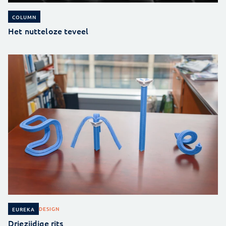
COLUMN
Het nutteloze teveel
DESIGN
EUREKA
Driezijdige rits