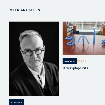
MEER ARTIKELEN
DESIGN
EUREKA
Driezijdige rits
COLUMN