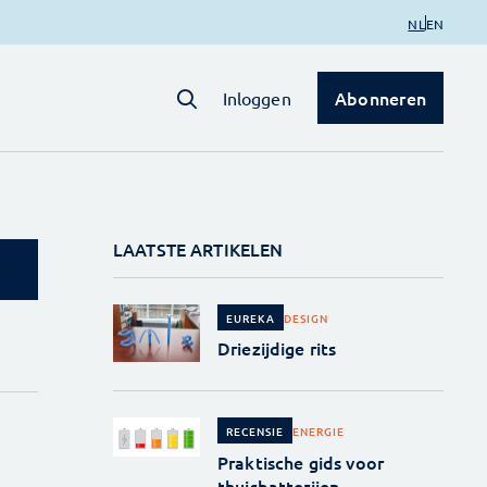
NL
EN
Abonneren
Inloggen
LAATSTE ARTIKELEN
DESIGN
EUREKA
Driezijdige rits
ENERGIE
RECENSIE
Praktische gids voor
thuisbatterijen