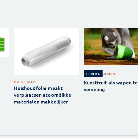
DESIGN
EUREKA
Kunstfruit als wapen t
MATERIALEN
Huishoudfolie maakt
verveling
verplaatsen atoomdikke
materialen makkelijker