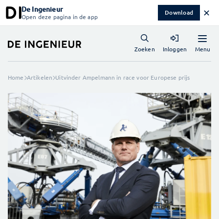
De Ingenieur
✕
Download
Open deze pagina in de app
Menu
Zoeken
Inloggen
Home
Artikelen
Uitvinder Ampelmann in race voor Europese prijs