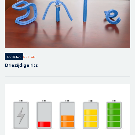
DESIGN
EUREKA
Driezijdige rits