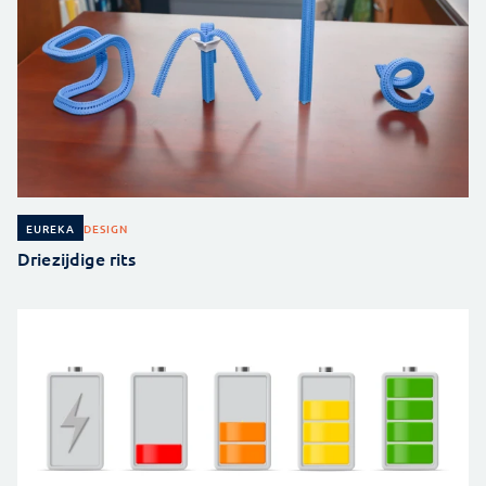
DESIGN
EUREKA
Driezijdige rits