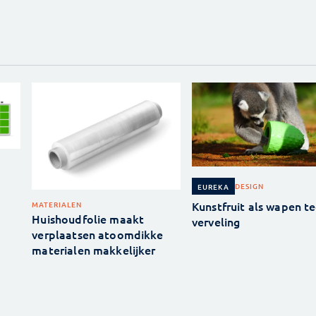
DESIGN
EUREKA
Kunstfruit als wapen t
MATERIALEN
Huishoudfolie maakt
verveling
verplaatsen atoomdikke
materialen makkelijker