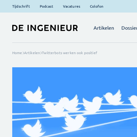
Tijdschrift
Podcast
Vacatures
Colofon
Artikelen
Dossie
Home
Artikelen
Twitterbots werken ook positief