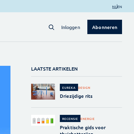
NL
EN
Abonneren
Inloggen
LAATSTE ARTIKELEN
DESIGN
EUREKA
Driezijdige rits
ENERGIE
RECENSIE
Praktische gids voor
thuisbatterijen