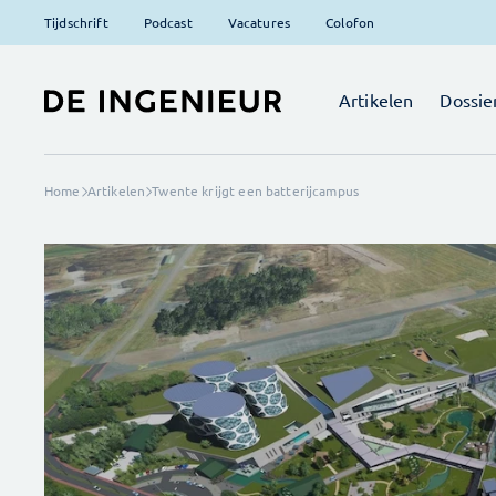
Tijdschrift
Podcast
Vacatures
Colofon
Artikelen
Dossie
Home
Artikelen
Twente krijgt een batterijcampus