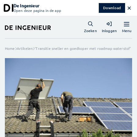
De Ingenieur
✕
Download
Open deze pagina in de app
Menu
Zoeken
Inloggen
Home
Artikelen
'Transitie sneller en goedkoper met roadmap waterstof'