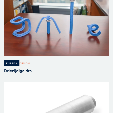
DESIGN
EUREKA
Driezijdige rits