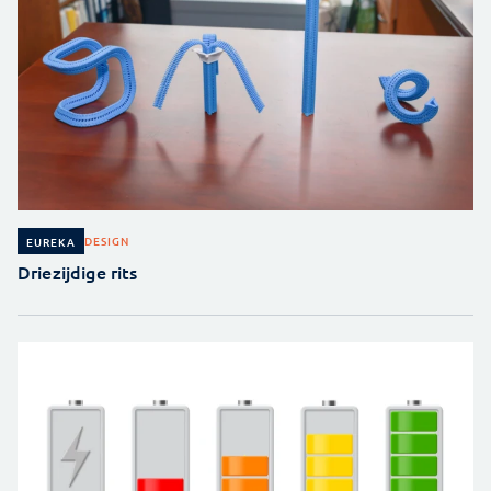
DESIGN
EUREKA
Driezijdige rits