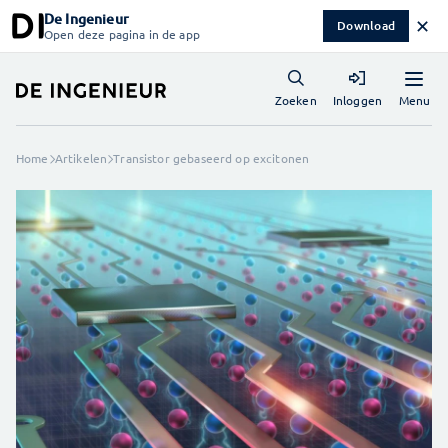
De Ingenieur
✕
Download
Open deze pagina in de app
Menu
Zoeken
Inloggen
Home
Artikelen
Transistor gebaseerd op excitonen