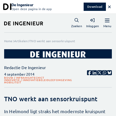
De Ingenieur
✕
Download
Open deze pagina in de app
Menu
Zoeken
Inloggen
Home
Artikelen
TNO werkt aan sensorkruispunt
Redactie De Ingenieur
4 september 2014
BOUW / INFRA
HIGHTECH
ICT
INNOVATIE / INNOVATIEBELEID
LEEFOMGEVING
MOBILITEIT
TNO werkt aan sensorkruispunt
In Helmond ligt straks het modernste kruispunt