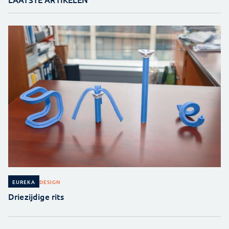
DESIGN
EUREKA
Driezijdige rits