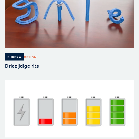
DESIGN
EUREKA
Driezijdige rits