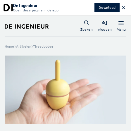
De Ingenieur
✕
Download
Open deze pagina in de app
Menu
Zoeken
Inloggen
Home
Artikelen
Theedobber