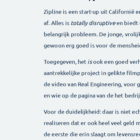
Zipline is een start-up uit Californi
af. Alles is
totally d
isruptive
en biedt
belangrijk probleem. De jonge, vrolijk
gewoon erg goed is voor de menshei
Toegegeven, het
is
ook een goed verh
aantrekkelijke project in gelikte fil
de video van Real Engineering, voor 
en wie op de pagina van de het bedrij
Voor de duidelijkheid: daar is niet ec
realiseren dat er ook heel veel geld 
de eerste die erin slaagt om levensr