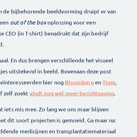
ë en de bijbehorende beeldvorming druipt er van
 een
out of the box
oplossing voor een
e CEO (in T-shirt) benadrukt dat zijn bedrijf
d.
aal. En dus brengen verschillende het visueel
mpjes uitstekend in beeld. Bovenaan deze post
geïnteresseerden hier nog
Bloomberg
en
Time
,
f zelf zoekt
vindt nog wel meer berichtgeving
.
ht iets mis mee. Zo lang we ons maar blijven
met dit soort projecten is gemoeid. Ga maar na:
eddende medicijnen en transplantatiemateriaal