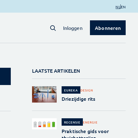
NL
EN
Abonneren
Inloggen
LAATSTE ARTIKELEN
DESIGN
EUREKA
Driezijdige rits
ENERGIE
RECENSIE
Praktische gids voor
thuisbatterijen