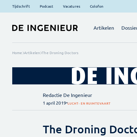
Tijdschrift
Podcast
Vacatures
Colofon
Artikelen
Dossie
Home
Artikelen
The Droning Doctors
Redactie De Ingenieur
1 april 2019
LUCHT- EN RUIMTEVAART
The Droning Doct