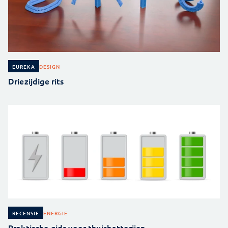
DESIGN
EUREKA
Driezijdige rits
ENERGIE
RECENSIE
Praktische gids voor thuisbatterijen