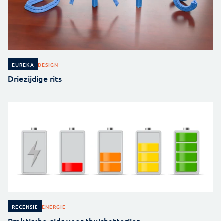
DESIGN
EUREKA
Driezijdige rits
ENERGIE
RECENSIE
Praktische gids voor thuisbatterijen