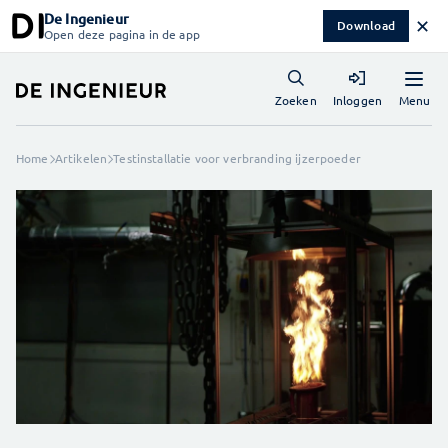
De Ingenieur
✕
Download
Open deze pagina in de app
Menu
Zoeken
Inloggen
Home
Artikelen
Testinstallatie voor verbranding ijzerpoeder