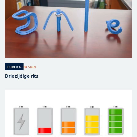
DESIGN
EUREKA
Driezijdige rits