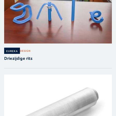
DESIGN
EUREKA
Driezijdige rits