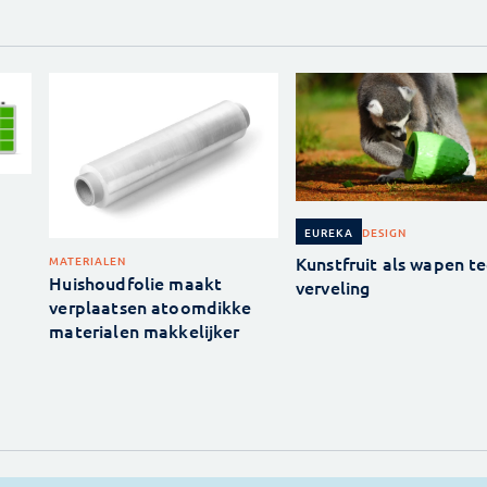
DESIGN
EUREKA
Kunstfruit als wapen t
MATERIALEN
Huishoudfolie maakt
verveling
verplaatsen atoomdikke
materialen makkelijker