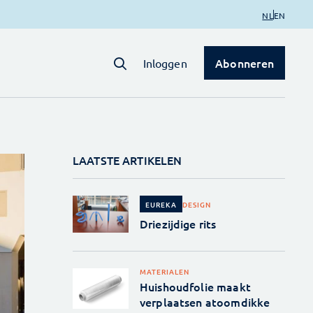
NL
EN
Abonneren
Inloggen
LAATSTE ARTIKELEN
DESIGN
EUREKA
Driezijdige rits
MATERIALEN
Huishoudfolie maakt
verplaatsen atoomdikke