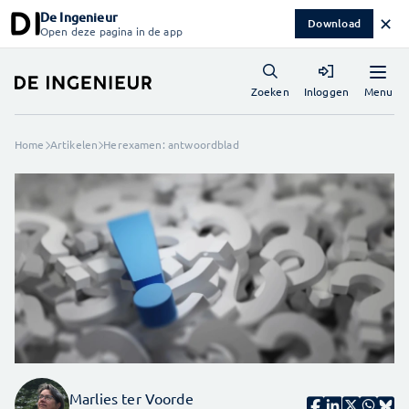
De Ingenieur
✕
Download
Open deze pagina in de app
Menu
Zoeken
Inloggen
Home
Artikelen
Herexamen: antwoordblad
Marlies ter Voorde